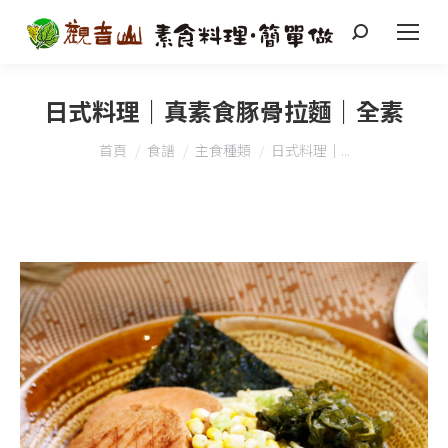
搜
索
日式料理｜真素食豚骨拉麵｜全素
您在這裡：
首頁
食譜
主食種類
日式料理｜...