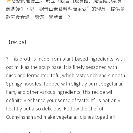
慈悲的龍德上師 成立「觀音山蔬食館」提倡健康素食、
慈悲護生，以”觀音山素食料理簡單做”的理念，提供多
款素食食譜，讓您一學就會！?​
【recipe】​
? This broth is made from plant-based ingredients, with
oat milk as the soup base. It is finely seasoned with
miso and fermented tofu, which tastes rich and smooth.
Springy noodles, topped with slightly burnt vegetarian
ham, and other various ingredients, this recipe will
definitely enhance your sense of taste. It’s not only
healthy but also delicious. Follow the chef of
Guanyinshan and make vegetarian dishes together! ​ ​