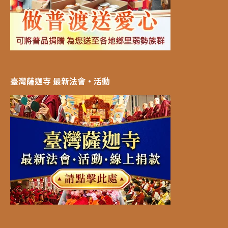
臺灣薩迦寺 最新法會‧活動