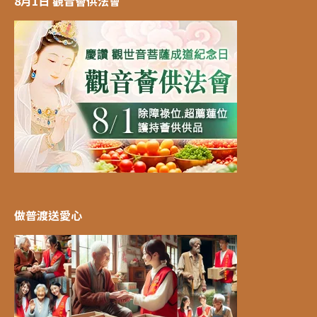
8月1日 觀音薈供法會
做普渡送愛心