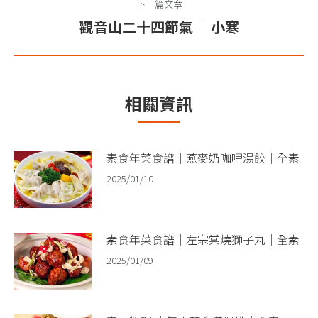
篇
下一篇文章
航
文
觀音山二十四節氣 ｜小寒
下
章：
一
篇
文
相關資訊
章：
素食年菜食譜｜燕麥奶咖哩湯餃｜全素
2025/01/10
素食年菜食譜｜左宗棠燒獅子丸｜全素
2025/01/09