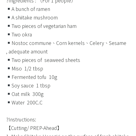
?Ingredients : （For 1 people）​
A bunch of ramen ​ ​ ​
A shiitake mushroom ​ ​
Two pieces of vegetarian ham​
Two okra ​
Nostoc commune、Corn kernels、Celery、Sesame ​ ​
, adequate amount​
Two pieces of ​ seaweed sheets​
Miso ​ 1/2 tbsp​
Fermented tofu ​ 10g​
Soy sauce ​ 1 tbsp​
Oat milk ​ 300g​
Water ​ 200C.C​
?Instructions:​
【Cutting/ PREP-Ahead】​