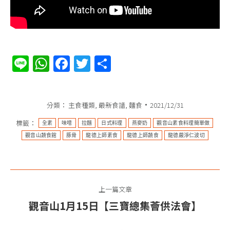
Line
WhatsApp
Facebook
Twitter
分
享
分類：
主食種類
,
最新食譜
,
麵食
2021/12/31
標籤：
全素​​​​​​
味噌
拉麵
日式料理
燕麥奶
觀音山素食料理簡單做
觀音山蔬食館
豚骨
龍德上師素食
龍德上師蔬食
龍德嚴淨仁波切
文
上一篇文章
章
觀音山1月15日【三寶總集薈供法會】
上
导
一