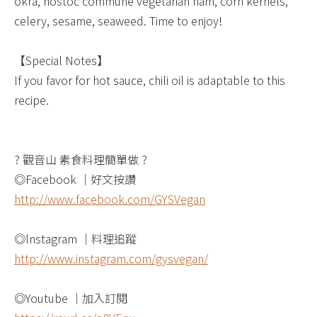
okra, nostoc commune vegetarian ham, corn kernels,
celery, sesame, seaweed. Time to enjoy!​
【Special Notes】 ​
If you favor for hot sauce, chili oil is adaptable to this
recipe.​
? 觀音山 素食料理簡單做 ? ​
◎Facebook ｜好文按讚​
http://www.facebook.com/GYSVegan​
◎lnstagram ｜料理追蹤​
http://www.instagram.com/gysvegan/​
◎Youtube ｜加入訂閱​