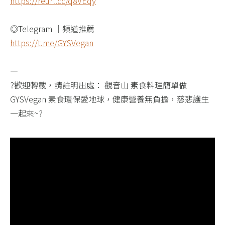
https://reurl.cc/q8VEqy​
◎Telegram ｜頻道推薦​
https://t.me/GYSVegan​
—​
?歡迎轉載，請註明出處： 觀音山 素食料理簡單做
GYSVegan 素食環保愛地球，健康營養無負擔，慈悲護生
一起來~?