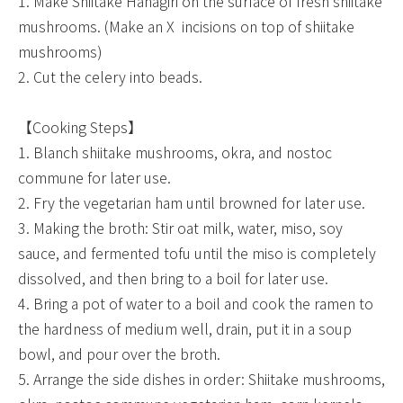
1. Make Shiitake Hanagiri on the surface of fresh shiitake
mushrooms. (Make an X ​ incisions on top of shiitake
mushrooms)​
2. Cut the celery into beads. ​
【Cooking Steps】​
1. Blanch shiitake mushrooms, okra, and nostoc
commune for later use.​
2. Fry the vegetarian ham until browned for later use. ​
3. Making the broth: Stir oat milk, water, miso, soy
sauce, and fermented tofu until the miso is completely
dissolved, and then bring to a boil for later use. ​
4. Bring a pot of water to a boil and cook the ramen to
the hardness of medium well, drain, put it in a soup
bowl, and pour over the broth. ​
5. Arrange the side dishes in order: Shiitake mushrooms,