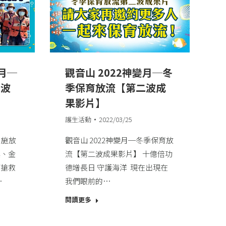
變月─
觀音山 2022神變月─冬
三波
季保育放流【第二波成
果影片】
護生活動
2022/03/25
，施放
觀音山 2022神變月─冬季保育放
螺、金
流【第二波成果影片】​ 十億倍功
下搶救
德增長日 守護海洋 ​ 現在出現在
…
我們眼前的…
閱讀更多