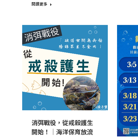
閱讀更多
消弭戰役，從戒殺護生
開始！｜海洋保育放流​