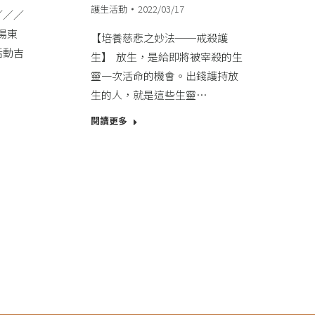
護生活動
2022/03/17
／／​
湯東
【培養慈悲之妙法──戒殺護
活動吉
生】​ ​ 放生，是給即將被宰殺的生
靈一次活命的機會。出錢護持放
生的人，就是這些生靈…
閱讀更多