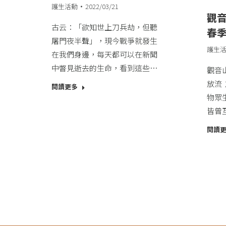
護生活動
2022/03/21
觀音
古云：「欲知世上刀兵劫，但聽
春
屠門夜半聲」，現今戰爭就發生
護生
在我們身邊，每天都可以在新聞
中瞥見逝去的生命，看到這些…
觀音山
放流​
閱讀更多
物眾
皆曾
閱讀