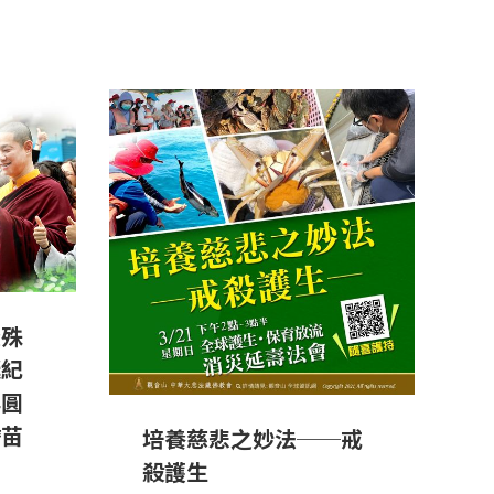
暨殊
誕紀
祥圓
膽苗
培養慈悲之妙法──戒
殺護生