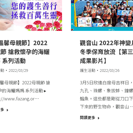
溫馨母親節】2022
觀音山 2022年神
節 搶救懷孕的海鱺
冬季保育放流【第
 系列活動
成果影片】
活動
2022/03/29
護生活動
2022/03/26
馨母親節】2022母親節 搶
3月5日欣逢白度母吉祥日
的海鱺媽媽 系列活動​ ▸
九孔、珠螺、象拔蚌、鐘
s://www.fazang.or…
鯧魚。這些都是剛從刀口
下來的野生物命，觀音山 
更多
閱讀更多