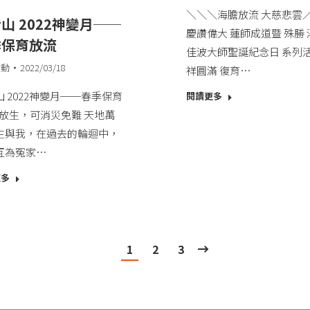
＼＼＼海膽放流 大慈悲雲／
山 2022神變月──
慶讚偉大 蓮師成道暨 殊勝 
季保育放流
佳波大師聖誕紀念日​ 系列
活動
2022/03/18
祥圓滿 復育…
 2022神變月──春季保育
閱讀更多
 ​ 放生，可消災免難 天地萬
生與我，在過去的輪迴中，
互為冤家…
更多
1
2
3