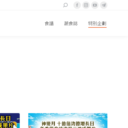
搜
Facebook
Instagram
YouTube
Telegram
索
page
page
page
page
食譜
蔬食誌
特別企劃
opens
opens
opens
opens
in
in
in
in
new
new
new
new
window
window
window
window