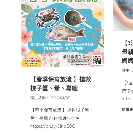
【?
母親
媽媽
護生
【春季保育放流 】搶救
【?溫
梭子蟹、鱟、嘉鱲
救懷孕
護生活動
2022/04/07
http
【春季保育放流 】搶救梭子蟹、
閱讀
鱟、嘉鱲​ 前往救護生命►
https://bit.ly/3InbEOQ​ ​ …