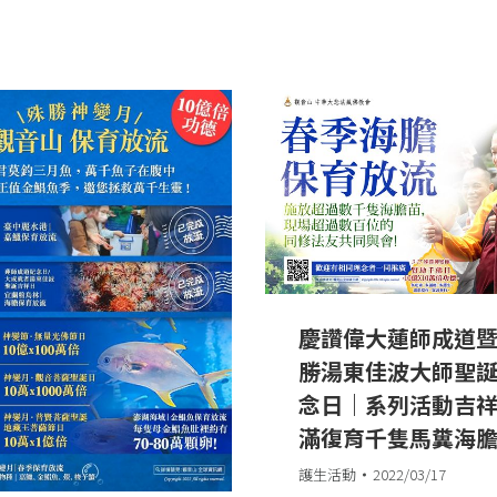
慶讚偉大蓮師成道
勝湯東佳波大師聖
念日｜系列活動吉
滿復育千隻馬糞海
護生活動
2022/03/17