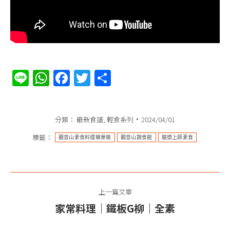
Line
WhatsApp
Facebook
Twitter
分
享
分類：
最新食譜
,
輕食系列
2024/04/01
標籤：
觀音山素食料理簡單做
觀音山蔬食館
龍德上師素食
文
上一篇文章
章
家常料理｜鐵板G柳｜全素
上
导
一