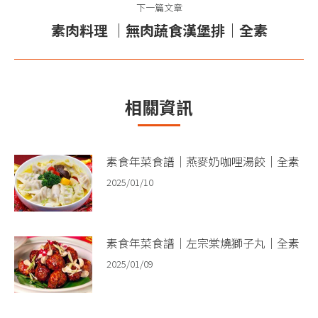
篇
下一篇文章
航
文
素肉料理 ｜無肉蔬食漢堡排｜全素
下
章：
一
篇
文
相關資訊
章：
素食年菜食譜｜燕麥奶咖哩湯餃｜全素
2025/01/10
素食年菜食譜｜左宗棠燒獅子丸｜全素
2025/01/09