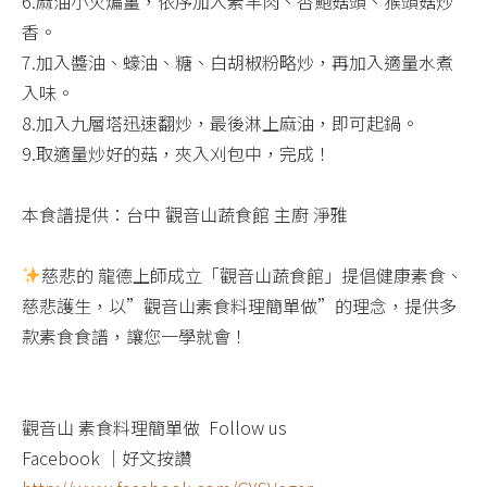
6.麻油小火煸薑，依序加入素羊肉、杏鮑菇頭、猴頭菇炒
香。​
7.加入醬油、蠔油、糖、白胡椒粉略炒，再加入適量水煮
入味。​
8.加入九層塔迅速翻炒，最後淋上麻油，即可起鍋。​
9.取適量炒好的菇，夾入刈包中，完成！​
本食譜提供：台中 觀音山蔬食館 主廚 淨雅​
慈悲的 龍德上師成立「觀音山蔬食館」提倡健康素食、
慈悲護生，以”觀音山素食料理簡單做”的理念，提供多
款素食食譜，讓您一學就會！
觀音山 素食料理簡單做 ​ Follow us
Facebook ｜好文按讚