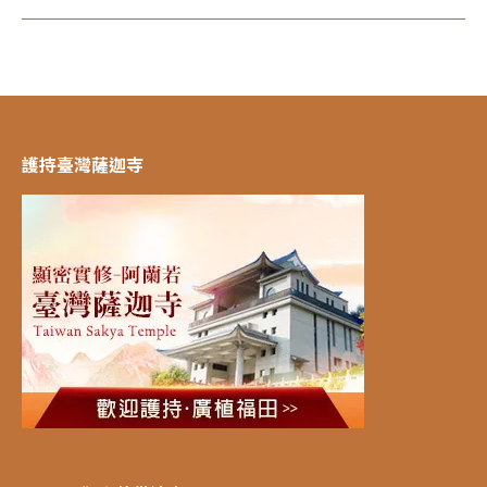
護持臺灣薩迦寺