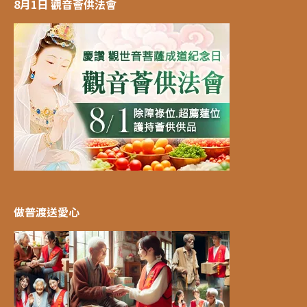
8月1日 觀音薈供法會
做普渡送愛心