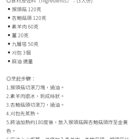
◎食材及佐料〔Ingredients〕：(3人份)​
猴頭菇 120克​
杏鮑菇頭 120克​
素羊肉 60克​
薑 20克​
九層塔 50克​
刈包 3個​
麻油 適量​
◎烹飪步驟：​
1.猴頭菇切滾刀塊，過油。​
2.素羊肉退冰，剝成絲狀。​
3.杏鮑菇頭切滾刀，過油。​
4.刈包先蒸熟。​
5.將油加熱約180度後，放入猴頭菇與杏鮑菇頭炸至金黃
色。​