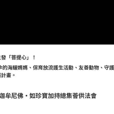
生發「菩提心」！
孕的海鱺媽媽、保育放流護生活動、友善動物、守
廣計畫。
5日釋迦牟尼佛‧如珍寶加持總集薈供法會