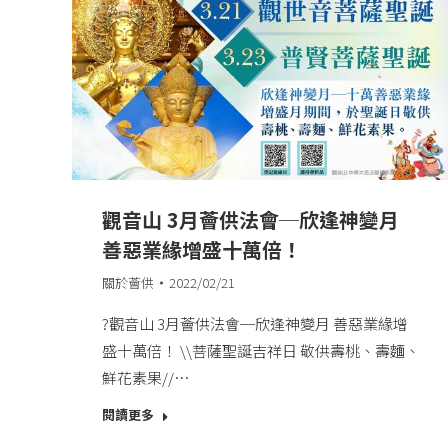
觀音山 3月薈供法會─欣逢神變月
善惡業緣增盛十萬倍！
關於薈供
2022/02/21
?觀音山 3月薈供法會─欣逢神變月 善惡業緣增
盛十萬倍！​ \\菩薩聖誕吉祥日 敬供壽桃、壽麵、
鮮花素果//​…
閱讀更多