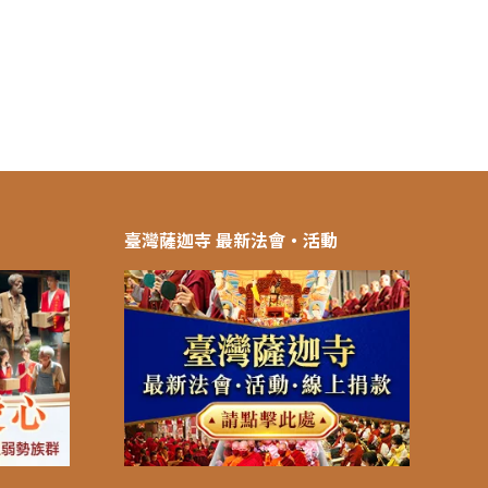
臺灣薩迦寺 最新法會‧活動