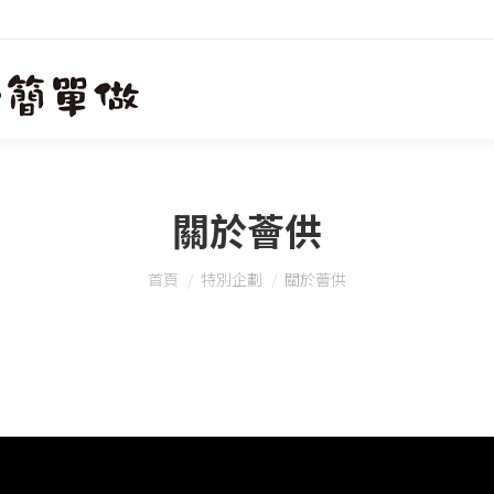
關於薈供
您在這裡：
首頁
特別企劃
關於薈供