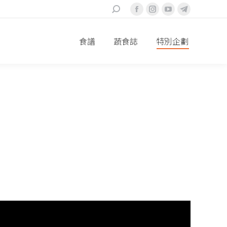
搜
Facebook
Instagram
YouTube
Telegram
索
page
page
page
page
食譜
蔬食誌
特別企劃
opens
opens
opens
opens
in
in
in
in
new
new
new
new
window
window
window
window