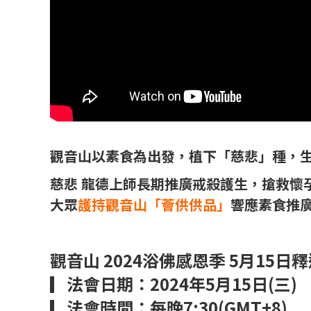
觀音山以素食為出發，植下「慈悲」種，
慈悲 龍德上師長期推廣戒殺護生，搶救懷
大眾
護持觀音山「薈供供品」
響應素食推
觀音山 2024浴佛感恩季 5月1
▎法會日期：2024年5月15日(三)
▎法會時間：每晚7:30(GMT+8)