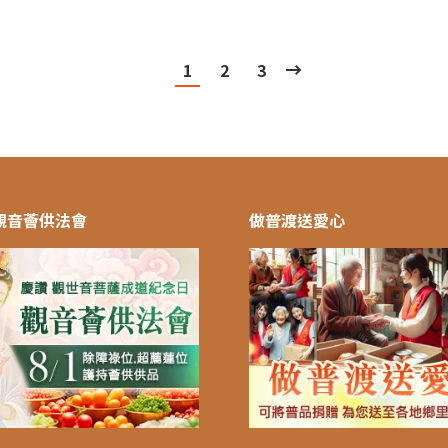
1
2
3
 觀音薈供法會
做普渡送愛心