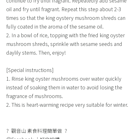
continue to fry until fragrant. Repeatedly add sesame
oil and fry until fragrant. Repeat this step about 2-3
times so that the king oystery mushroom shreds can
fully coated in the aroma of the sesame oil. ​
2. In a bowl of rice, topping with the fried king oyster
mushroom shreds, sprinkle with sesame seeds and
daylily stems. Then, enjoy! ​
[Special instructions] ​
1. Rinse king oyster mushrooms over water quickly
instead of soaking them in water to avoid losing the
fragrance of mushrooms.​
2. This is heart-warming recipe very suitable for winter.​
? 觀音山 素食料理簡單做 ? ​