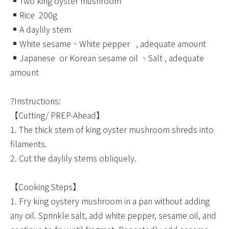
Two king oyster mushroom ​
Rice ​ 200g​
A daylily stem ​
White sesame、White pepper ​ ​ , adequate amount​
Japanese ​ or Korean sesame oil 、Salt , adequate
amount​
?Instructions:​
【Cutting/ PREP-Ahead】​
1. The thick stem of king oyster mushroom shreds into
filaments. ​
2. Cut the daylily stems obliquely. ​ ​
【Cooking Steps】 ​
1. Fry king oystery mushroom in a pan without adding
any oil. Sprinkle salt, add white pepper, sesame oil, and