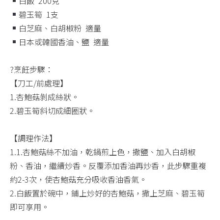
白飯 ​ 200克 ​
碧玉筍 ​ 1支 ​
白芝麻、白胡椒粉 ​ 適量​
日本或韓國香油、鹽 ​ 適量​
?烹飪步驟：​
【刀工/前處理】​
1.杏鮑菇剝成絲狀。​
2.碧玉筍斜切成細圈狀。​
【調理作法】​
1.1.杏鮑菇絲不加油，乾鍋煎上色，撒鹽、加入白胡椒
粉、香油，繼續炒香。反覆添加香油再炒香，此步驟重複
約2-3次，使杏鮑菇充分吸收香油香氣。​
2.白飯置於碗中，鋪上炒好的杏鮑菇，撒上芝麻、碧玉筍
即可享用。​