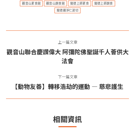
觀音山素食館
觀音山蔬食館
龍德上師素食
龍德上師蔬食
龍德嚴淨仁波切
文
上一篇文章
章
觀音山聯合慶讚偉大 阿彌陀佛聖誕千人薈供大
上
导
法會
一
篇
航
下一篇文章
文
【動物友善】轉移浩劫的運動 — 慈悲護生
下
章：
一
篇
文
相關資訊
章：