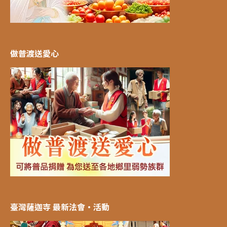
做普渡送愛心
臺灣薩迦寺 最新法會‧活動