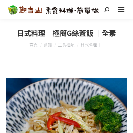
搜
索
日式料理｜極簡G絲蓋飯 ｜全素
您在這裡：
首頁
食譜
主食種類
日式料理｜...