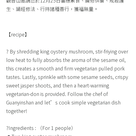
觀音山邀請您於12月25日響應素食、廣修供養、戒殺護
生、誦經修法、行持諸種善行，獲福無量。​
【recipe】​
? By shredding king oystery mushroom, stir-friying over
low heat to fully absorbs the aroma of the sesame oil,
this creates a smooth and firm vegetarian pulled pork
tastes. Lastly, sprinkle with some sesame seeds, crispy
sweet jasper shoots, and then a heart-warming
vegetarian-don is provided. Follow the chef of
Guanyinshan and let’s cook simple vegetarian dish
together! ​ ​
?Ingredients : （For 1 people）​