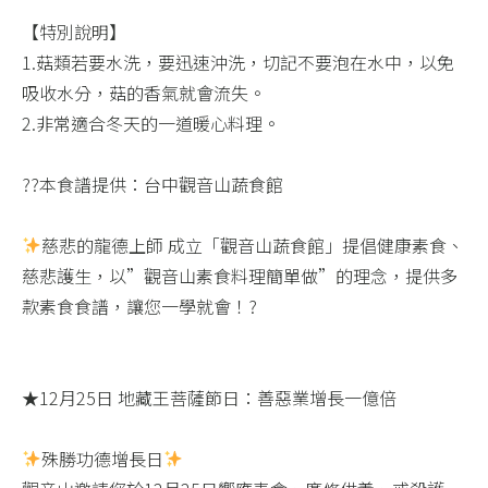
【特別說明】​
1.菇類若要水洗，要迅速沖洗，切記不要泡在水中，以免
吸收水分，菇的香氣就會流失。​
2.非常適合冬天的一道暖心料理。​
??本食譜提供：台中觀音山蔬食館​
慈悲的龍德上師 成立「觀音山蔬食館」提倡健康素食、
慈悲護生，以”觀音山素食料理簡單做”的理念，提供多
款素食食譜，讓您一學就會！?
★12月25日 地藏王菩薩節日：善惡業增長一億倍​
殊勝功德增長日