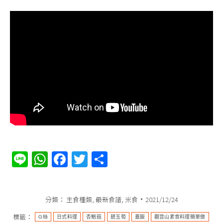
Line
WhatsApp
Facebook
Twitter
分
享
分類：
主食種類
,
最新食譜
,
米食
2021/12/24
標籤：
G絲
日式料理
杏鮑菇
碧玉筍
蓋飯
觀音山素食料理簡單做