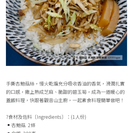
手撕杏鮑菇絲，慢火乾煸充分吸收香油的香氣，滑潤扎實
的口感，撒上熟成芝麻、脆甜的碧玉筍，成為一道暖心的
蓋飯料理，快跟著觀音山主廚，一起素食料理簡單做吧！​
?食材及佐料〔Ingredients〕：(1人份)​
杏鮑菇 ​ 2條 ​