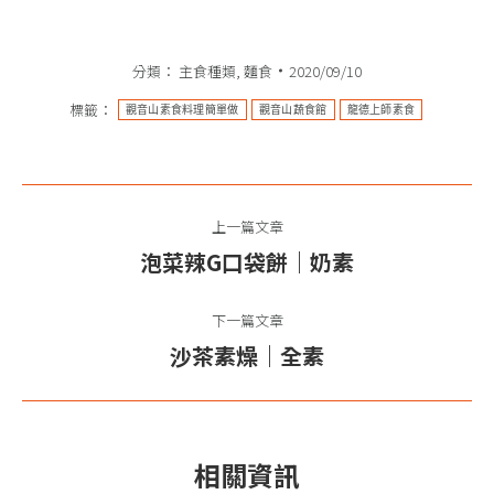
享
分類：
主食種類
,
麵食
2020/09/10
標籤：
觀音山素食料理簡單做
觀音山蔬食館
龍德上師素食
文
上一篇文章
章
泡菜辣G口袋餅｜奶素
上
导
一
篇
下一篇文章
航
文
沙茶素燥｜全素
下
章：
一
篇
文
相關資訊
章：