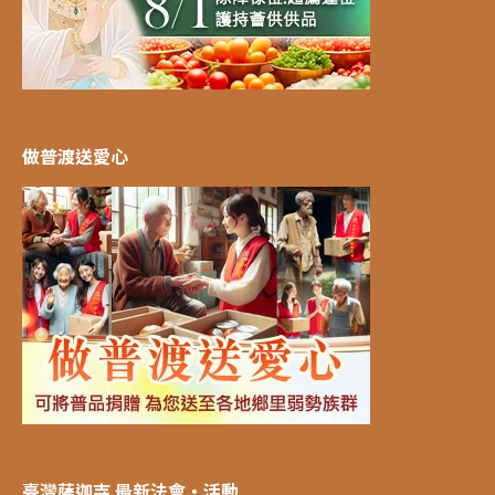
做普渡送愛心
臺灣薩迦寺 最新法會‧活動