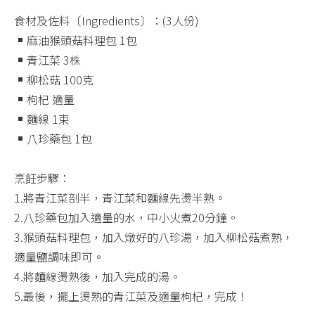
食材及佐料〔Ingredients〕：(3人份)​
麻油猴頭菇料理包 1包​
青江菜 3株​
柳松菇 100克​
枸杞 適量​
麵線 1束​
八珍藥包 1包​
烹飪步驟：​
1.將青江菜剖半，青江菜和麵線先燙半熟。​
2.八珍藥包加入適量的水，中小火煮20分鐘。​
3.猴頭菇料理包，加入燉好的八珍湯，加入柳松菇煮熟，
適量鹽調味即可。​
4.將麵線燙熟後，加入完成的湯。​
5.最後，擺上燙熟的青江菜及適量枸杞，完成！​