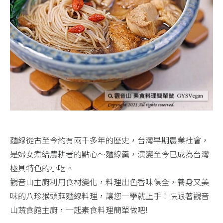
麵線從古至今約有兩千多年的歷史，台灣早期農業社會，
是婦女煮給農耕者的點心～麵線羹，演變至今已成為台灣
極具特色的小吃。​
觀音山主廚利用食材變化，料理出色香味俱全，養身又美
味的八珍猴頭菇麵線料理，讓您一學就上手！​快跟著觀音
山蔬食館主廚，一起素食料理簡單做吧!​