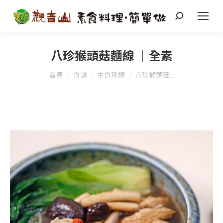
搜
索
八珍猴頭菇麵線 ｜全素
您在這裡：
首頁
食譜
主食種類
八珍猴頭菇...