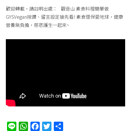
歡迎轉載，請註明出處： ​ ​ 觀音山 素食料理簡單做
GYSVegan按讚、留言設定搶先看! 素食環保愛地球，健康
營養無負擔，慈悲護生一起來~
Line
WhatsApp
Facebook
Twitter
分