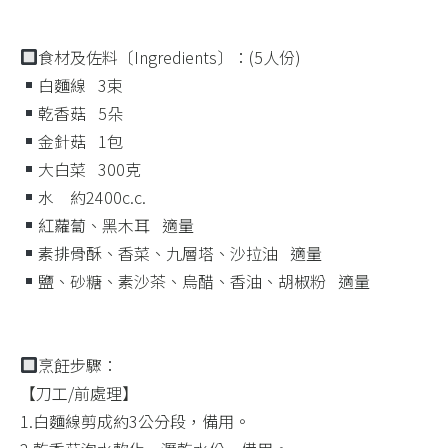
​ ​
​ ​
食材及佐料〔Ingredients〕：(5人份)
白麵線 ​ ​ 3束
乾香菇 ​ ​ 5朵
金針菇 ​ ​ 1包
大白菜 ​ ​ 300克
水 ​ ​ ​ 約2400c.c.
紅蘿蔔、黑木耳 ​ ​ 適量
素排骨酥、香菜、九層塔、沙拉油 ​ ​ 適量
鹽、砂糖、素沙茶、烏醋、香油、胡椒粉 ​ ​ 適量
​ ​
​ ​
烹飪步驟：
【刀工/前處理】
1.白麵線剪成約3公分段，備用。