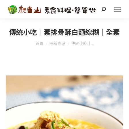
搜
索
傳統小吃｜素排骨酥白麵線糊｜全素
您在這裡：
首頁
最新食譜
傳統小吃｜...