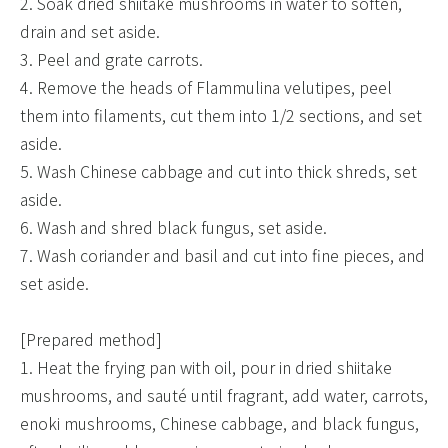
2. Soak dried shiitake mushrooms in water to soften,
drain and set aside.
3. Peel and grate carrots.
4. Remove the heads of Flammulina velutipes, peel
them into filaments, cut them into 1/2 sections, and set
aside.
5. Wash Chinese cabbage and cut into thick shreds, set
aside.
6. Wash and shred black fungus, set aside.
7. Wash coriander and basil and cut into fine pieces, and
set aside.
​ ​
[Prepared method]
1. Heat the frying pan with oil, pour in dried shiitake
mushrooms, and sauté until fragrant, add water, carrots,
enoki mushrooms, Chinese cabbage, and black fungus,