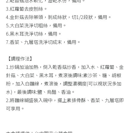
2.乾香菇泡水軟化，瀝乾水份，備用。
3.紅蘿蔔去皮刨絲。
4.金針菇去除蒂頭，剝成絲狀，切1/2段狀，備用。
5.大白菜洗淨切粗絲，備用。
6.黑木耳洗淨切絲，備用。
7.香菜、九層塔洗淨切成末，備用。
​ ​
【調理作法】
1.炒鍋加油加熱，倒入乾香菇炒香，加入水、紅蘿蔔、金
針菇、大白菜、黑木耳，煮滾後調味:素沙茶、糖、胡椒
粉，加入白麵線，煮滾後，調整濃稠度(可以視狀況多加
水)，最後調味:鹽、烏醋、香油。
2.將麵線糊盛裝入碗中，擺上素排骨酥、香菜、九層塔即
可享用。
​ ​
​ ​