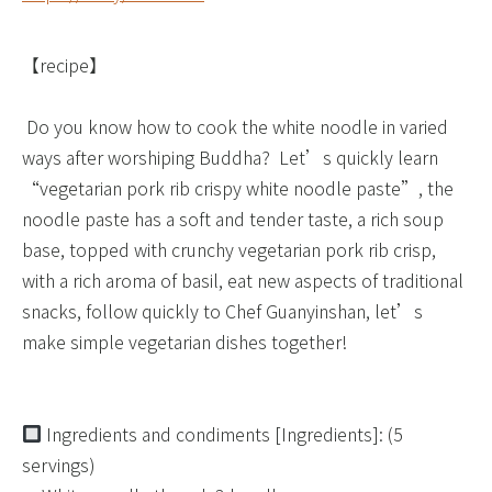
​ ​
【recipe】
​ Do you know how to cook the white noodle in varied
ways after worshiping Buddha? ​ Let’s quickly learn
“vegetarian pork rib crispy white noodle paste”, the
noodle paste has a soft and tender taste, a rich soup
base, topped with crunchy vegetarian pork rib crisp,
with a rich aroma of basil, eat new aspects of traditional
snacks, follow quickly to Chef Guanyinshan, let’s
make simple vegetarian dishes together!
​ ​
​ ​
Ingredients and condiments [Ingredients]: (5
servings)