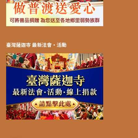
臺灣薩迦寺 最新法會‧活動