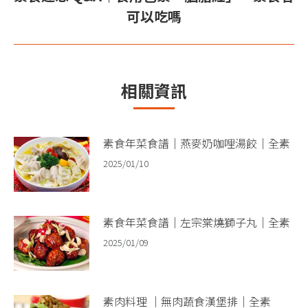
下
章：
可以吃嗎
一
篇
文
章：
相關資訊
素食年菜食譜｜燕麥奶咖哩湯餃｜全素
2025/01/10
素食年菜食譜｜左宗棠燒獅子丸｜全素
2025/01/09
素肉料理 ｜無肉蔬食漢堡排｜全素