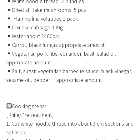
White noodle thread ​ 3 bundles
Dried shiitake mushrooms ​ 5 pcs
Flammulina velutipes 1 pack
Chinese cabbage 300g
Water about 2400c.c.
Carrot, black fungus appropriate amount
Vegetarian pork ribs, coriander, basil, salad oil
approprate amount
Salt, sugar, vegetarian barbecue sauce, black vinegar,
sesame oil, pepper ​ ​ ​ ​ appropriate amount
​ ​
​ ​
Cooking steps:
[Knife/Pretreatment]
1. Cut white noodle thread into about 3 cm sections and
set aside.