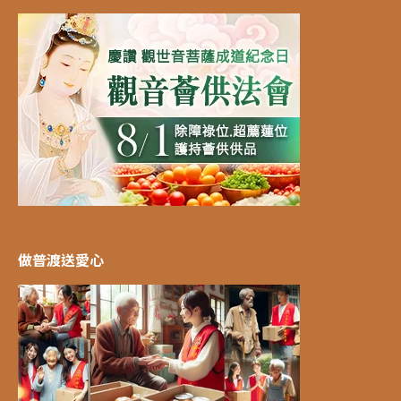
做普渡送愛心