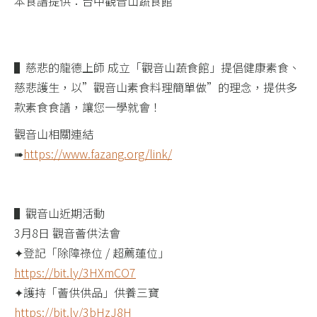
本食譜提供：台中觀音山蔬食館
​ ​
▌慈悲的龍德上師 成立「觀音山蔬食館」提倡健康素食、
慈悲護生，以”觀音山素食料理簡單做”的理念，提供多
款素食食譜，讓您一學就會！
觀音山相關連結
➠
https://www.fazang.org/link/
​ ​
▌觀音山近期活動
3月8日 觀音薈供法會
✦登記「除障祿位 / 超薦蓮位」
https://bit.ly/3HXmCO7
✦護持「薈供供品」供養三寶
https://bit.ly/3bHzJ8H