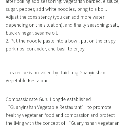
after boiling add seasoning: vegetarian barbecue sauce,
sugar, pepper, add white noodles, bring to a boil, ​
Adjust the consistency (you can add more water
depending on the situation), and finally seasoning: salt,
black vinegar, sesame oil.
2. Put the noodle paste into a bowl, put on the crispy
pork ribs, coriander, and basil to enjoy.
​ ​
​ ​
This recipe is provided by: Taichung Guanyinshan
Vegetable Restaurant
Compassionate Guru Longde established
“Guanyinshan Vegetable Restaurant” to promote
healthy vegetarian food and compassion and protect
the living with the concept of “Guanyinshan Vegetarian