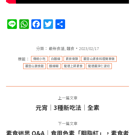
Line
WhatsApp
Facebook
Twitter
分
享
分類：
最新食譜
,
麵食
2023/02/17
標籤：
傳統小吃
白麵線
素排骨酥
觀音山素食料理簡單做
觀音山蔬食館
麵線糊
龍德上師素食
龍德嚴淨仁波切
文
上一篇文章
章
元宵｜3種新吃法｜全素
上
导
一
篇
下一篇文章
航
文
素食迷思 Q&A｜食用色素「胭脂紅」，素食者