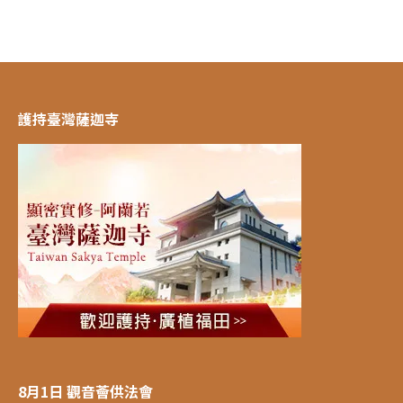
護持臺灣薩迦寺
8月1日 觀音薈供法會