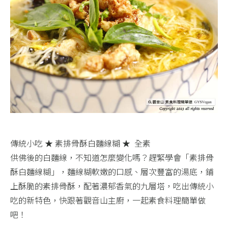
傳統小吃 ★ 素排骨酥白麵線糊 ★ 全素
供佛後的白麵線，不知道怎麼變化嗎？趕緊學會「素排骨
酥白麵線糊」，麵線糊軟嫩的口感、層次豐富的湯底，鋪
上酥脆的素排骨酥，配著濃郁香氣的九層塔，吃出傳統小
吃的新特色，快跟著觀音山主廚，一起素食料理簡單做
吧！