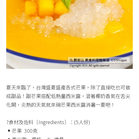
夏天來臨了，台灣盛夏盛產各式芒果，除了直接吃也可做
成甜品！甜芒果搭配低熱量西米露，混著椰奶香氣在舌尖
化開，炎熱的天氣就來碗芒果西米露消暑一夏吧！​
?食材及佐料〔Ingredients〕：(5人份)​
芒果 ​ 300克​