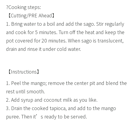
?Cooking steps:​
【Cutting/PRE Ahead】
1. Bring water to a boil and add the sago. Stir regularly
and cook for 5 minutes. Turn off the heat and keep the
pot covered for 20 minutes. When sago is translucent,
drain and rinse it under cold water.
【Instructions】
1. Peel the mango; remove the center pit and blend the
rest until smooth.
2. Add syrup and coconut milk as you like.
3. Drain the cooked tapioca, and add to the mango
puree. Then it’s ready to be served.