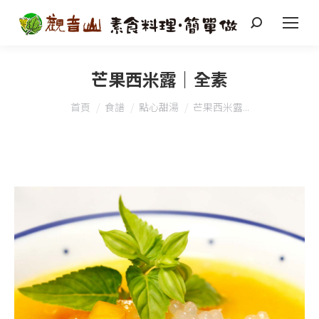
搜
索
芒果西米露｜全素
您在這裡：
首頁
食譜
點心甜湯
芒果西米露...