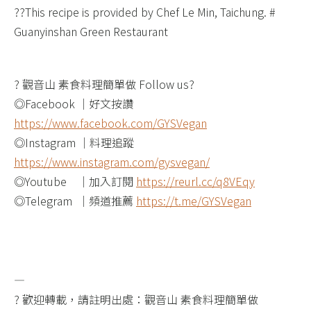
??This recipe is provided by Chef Le Min, Taichung. #
Guanyinshan Green Restaurant
? 觀音山 素食料理簡單做 Follow us?​
◎Facebook ｜好文按讚
https://www.facebook.com/GYSVegan​
◎Instagram ｜料理追蹤
https://www.instagram.com/gysvegan/​
◎Youtube ​ ​ ​ ｜加入訂閱
https://reurl.cc/q8VEqy​
◎Telegram ​ ｜頻道推薦
https://t.me/GYSVegan
—​
? 歡迎轉載，請註明出處：觀音山 素食料理簡單做