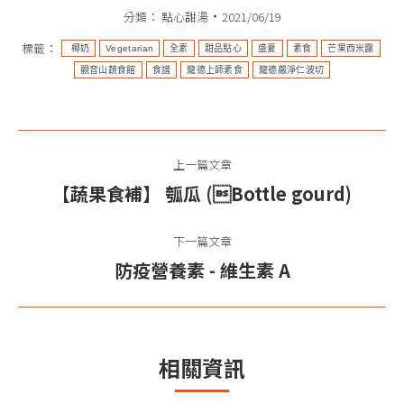
分類：
點心甜湯
2021/06/19
標籤：
​​​ 椰奶
Vegetarian​
全素​​​​​​
甜品點心
盛夏
素食
芒果西米露
觀音山蔬食館
食譜
龍德上師素食
龍德嚴淨仁波切
文
上一篇文章
章
【蔬果食補】 瓠瓜 (Bottle gourd)​
上
导
一
篇
下一篇文章
航
文
防疫營養素 ​- 維生素 A​
下
章：
一
篇
文
相關資訊
章：