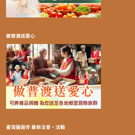
做普渡送愛心
臺灣薩迦寺 最新法會‧活動