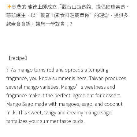
慈悲的 龍德上師成立「觀音山蔬食館」提倡健康素食、
慈悲護生，以”觀音山素食料理簡單做”的理念，提供多
款素食食譜，讓您一學就會！?​
【recipe】​
? As mango turns red and spreads a tempting
fragrance, you know summer is here. Taiwan produces
several mango varieties. Mango’s weetness and
fragrance make it the perfect ingredient for dessert.
Mango Sago made with mangoes, sago, and coconut
milk. This sweet, tangy and creamy mango sago
tantalizes your summer taste buds.