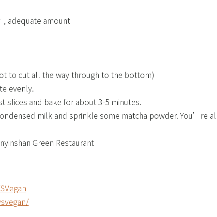
, adequate amount​
(not to cut all the way through to the bottom)​
e evenly.​
st slices and bake for about 3-5 minutes.​
er condensed milk and sprinkle some matcha powder. You’re all 
uanyinshan Green Restaurant
SVegan​
svegan/​