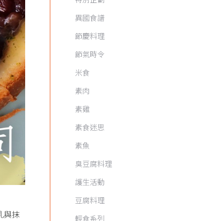
異國食譜
節慶料理
節氣時令
米食
素肉
素雞
素食迷思
素魚
臭豆腐料理
護生活動
豆腐料理
乳與抹
輕食系列