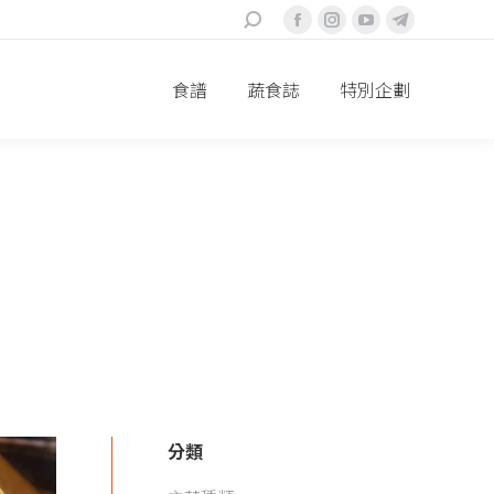
搜
Facebook
Instagram
YouTube
Telegram
索
page
page
page
page
食譜
蔬食誌
特別企劃
opens
opens
opens
opens
in
in
in
in
new
new
new
new
window
window
window
window
分類