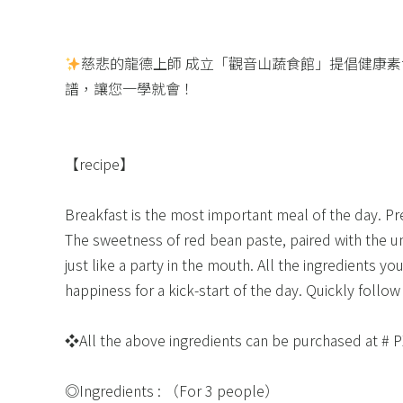
慈悲的龍德上師 成立「觀音山蔬食館」提倡健康
譜，讓您一學就會！
【recipe】​
Breakfast is the most important meal of the day. Prep
The sweetness of red bean paste, paired with the 
just like a party in the mouth. All the ingredients y
happiness for a kick-start of the day. Quickly follo
❖All the above ingredients can be purchased at # P
◎Ingredients : （For 3 people）​