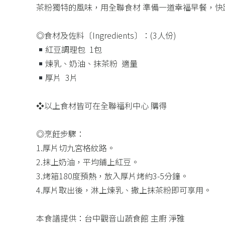
茶粉獨特的風味，用全聯食材 準備一道幸福早餐，快
◎食材及佐料〔Ingredients〕：(3人份)​
紅豆調理包 ​ 1包​
煉乳、奶油、抹茶粉 ​ 適量​
厚片 ​ 3片​
❖以上食材皆可在全聯福利中心 購得​
◎烹飪步驟：​
1.厚片切九宮格紋路。​
2.抹上奶油，平均鋪上紅豆。​
3.烤箱180度預熱，放入厚片烤約3-5分鐘。​
4.厚片取出後，淋上煉乳、撒上抹茶粉即可享用。​
本食譜提供：台中觀音山蔬食館 主廚 淨雅​