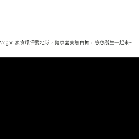
SVegan 素食環保愛地球，健康營養無負擔，慈悲護生一起來~