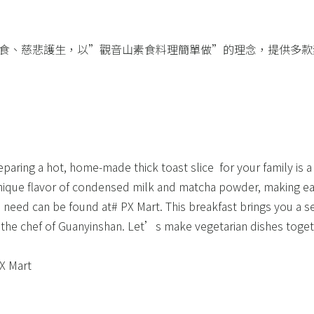
素食、慈悲護生，以”觀音山素食料理簡單做”的理念，提供多款
aring a hot, home-made thick toast slice ​ for your family is a 
unique flavor of condensed milk and matcha powder, making ea
ou need can be found at# PX Mart. This breakfast brings you a s
w the chef of Guanyinshan. Let’s make vegetarian dishes toget
X Mart​