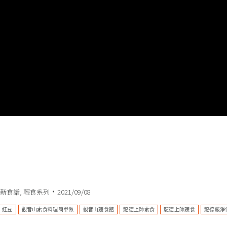
新食譜
,
輕食系列
2021/09/08
紅豆
觀音山素食料理簡單做
觀音山蔬食館
龍德上師素食
龍德上師蔬食
龍德嚴淨