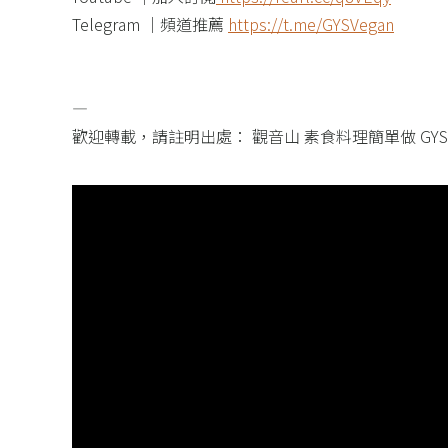
Telegram ｜頻道推薦
https://t.me/GYSVegan​
—​
歡迎轉載，請註明出處： 觀音山 素食料理簡單做 GY