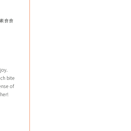
素食食
joy.
ch bite
ense of
her!​