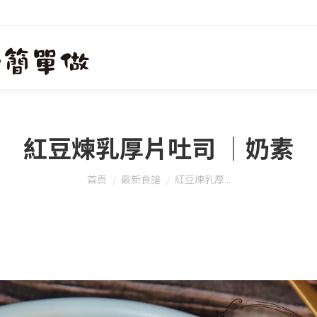
紅豆煉乳厚片吐司 │奶素
您在這裡：
首頁
最新食譜
紅豆煉乳厚...