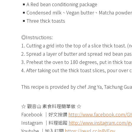
A Red bean conditioning package ​
Condensed milk、Vegan butter、Matcha powder ​ 
Three thick toasts​
◎Instructions:​
1. Cutting a grid into the top of a slice thick toast. 
2. Spread a layer of butter and spread red bean past
3. Preheat the oven to 180 degrees, put in thick toa
4. After taking out the thick toast slices, pour ov
This recipe is provided by chef Jing Ya, Taichung G
☆ 觀音山 素食料理簡單做 ☆ ​
Facebook ｜好文按讚
http://www.facebook.com/GY
Instagram ｜料理追蹤
http://www.instagram.com/gy
Youtube ｜加入訂閱
https://reurl.cc/q8VEqy​