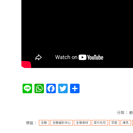
Line
WhatsApp
Facebook
Twitter
分
享
分類：
最
標籤：
全聯
全聯福利中心
全聯食材
厚片吐司
早齋
煉乳