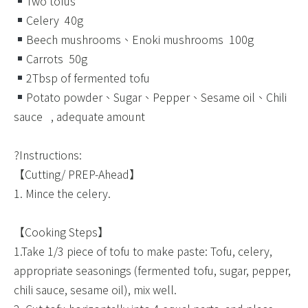
Two tofus ​ ​ ​ ​ ​ ​ ​ ​ ​ ​ ​ ​ ​ ​ ​ ​ ​ ​ ​ ​ ​ ​ ​ ​
Celery ​ 40g ​
Beech mushrooms、Enoki mushrooms ​ 100g​
Carrots ​ 50g ​
2Tbsp of fermented tofu ​ ​
Potato powder、Sugar、Pepper、Sesame oil、Chili
sauce ​ ​ , adequate amount​
?Instructions:​
【Cutting/ PREP-Ahead】​
1. Mince the celery. ​
【Cooking Steps】 ​
1.Take 1/3 piece of tofu to make paste: Tofu, celery,
appropriate seasonings (fermented tofu, sugar, pepper,
chili sauce, sesame oil), mix well. ​