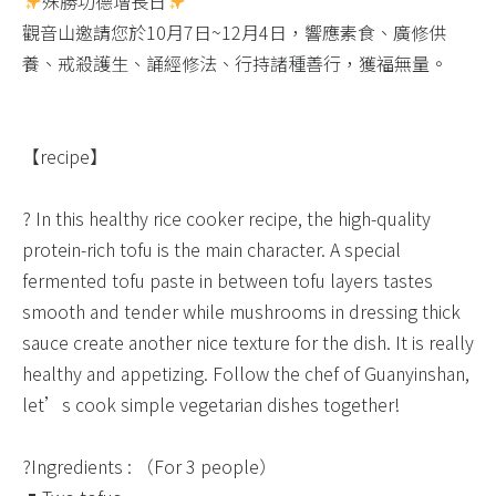
殊勝功德增長日
觀音山邀請您於10月7日~12月4日，響應素食、廣修供
養、戒殺護生、誦經修法、行持諸種善行，獲福無量。​
【recipe】​
? In this healthy rice cooker recipe, the high-quality
protein-rich tofu is the main character. A special
fermented tofu paste in between tofu layers tastes
smooth and tender while mushrooms in dressing thick
sauce create another nice texture for the dish. It is really
healthy and appetizing. Follow the chef of Guanyinshan,
let’s cook simple vegetarian dishes together! ​
?Ingredients : （For 3 people）​