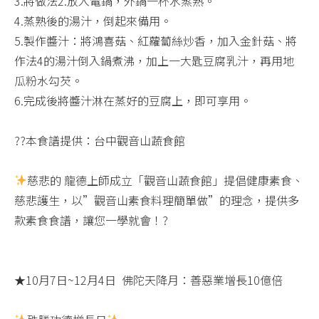
3.將做法2.放入電鍋，外鍋一杯水蒸熟。​
4.蒸熟後的湯汁，倒起來備用。​
5.製作醬汁：將鴻喜菇、紅蘿蔔絲炒香，加入金針菇、將
作法4的湯汁倒入鍋煮沸，加上一大匙豆腐乳汁，再用地
瓜粉水勾芡。​
6.完成後將醬汁淋在蒸好的豆腐上，即可享用。​
??本食譜提供：台中觀音山蔬食館 ​
慈悲的 龍德上師成立「觀音山蔬食館」提倡健康素食、
慈悲護生，以”觀音山素食料理簡單做”的理念，提供多
款素食食譜，讓您一學就會！?
★10月7日~12月4日 ​ 佛陀天降月：善惡業增長10億倍​