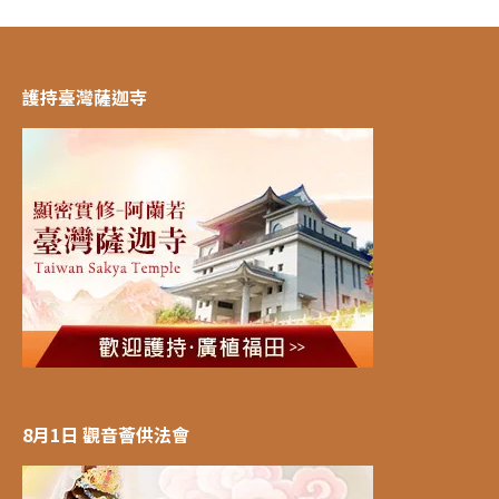
護持臺灣薩迦寺
8月1日 觀音薈供法會