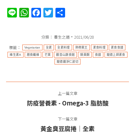
Line
WhatsApp
Facebook
Twitter
分
享
分類：
養生之道
2021/06/28
標籤：
Vegetarian​
全素​​​​​​
全素料理​
熱帶果王
素食料理
素食食譜​​​​​​
維生素A
膳食纖維
芒果
觀音山蔬食館
類黃酮
食譜
龍德上師素食
龍德嚴淨仁波切
文
上一篇文章
章
防疫營養素 ​- Omega-3 脂肪酸
上
导
一
篇
下一篇文章
航
文
黃金臭豆腐捲｜全素
下