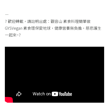
—​
? 歡迎轉載，請註明出處：觀音山 素食料理簡單做
GYSVegan 素食環保愛地球，健康營養無負擔，慈悲護生
一起來~?