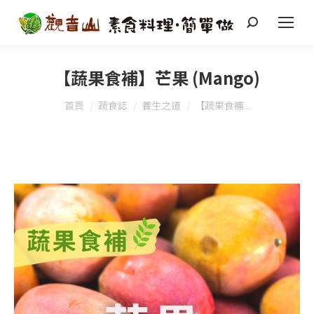
搜
索
【蔬果食補】芒果 (Mango)
您在這裡：
首頁
蔬食誌
養生之道
【蔬果食補...