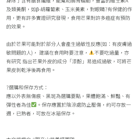
身除了含有膳食纖維，能幫助腸胃蠕動，豐富的維生素A
及類黃酮，如β-胡蘿蔔素、玉米黃素，對眼睛?有保健的作
用，更有許多實證研究發現，食用芒果對許多癌症有預防
的效果。​
由於芒果可能對於部分人會產生過敏性反應(如：有皮膚過
敏問題的人)， 建議在食用時要注意，
不要吃過量，亦
有研究 指出芒果外皮的成分「漆酚」易造成過敏，可將芒
果皮剝乾淨後再食用。​
?選購和保存方式：​
應以外表無傷痕、黑斑為選購要點，果體飽滿、鮮豔、有
彈性者為佳
。保存應置於陰涼處防止壓傷，約可存放一
週，已熟者，可放在冰箱保存。​