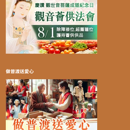
做普渡送愛心