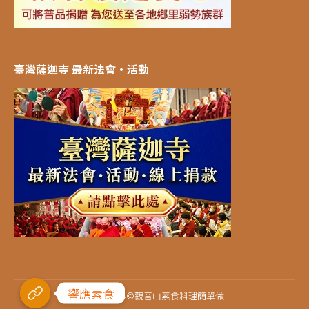
臺灣薩迦寺 最新法會‧活動
響應素食
2021-2024©觀音山素食料理簡單做