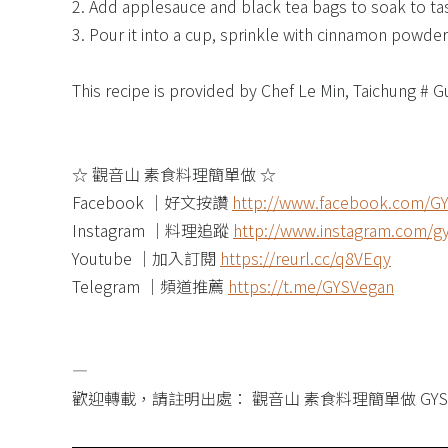
2. Add applesauce and black tea bags to soak to tas
3. Pour it into a cup, sprinkle with cinnamon powder 
This recipe is provided by Chef Le Min, Taichung # 
☆ 觀音山 素食料理簡單做 ☆​
Facebook ｜好文按讚
http://www.facebook.com/GY
Instagram ｜料理追蹤
http://www.instagram.com/gy
Youtube ｜加入訂閱
https://reurl.cc/q8VEqy
Telegram ｜頻道推薦
https://t.me/GYSVegan​
—​
歡迎轉載，請註明出處： 觀音山 素食料理簡單做 GY