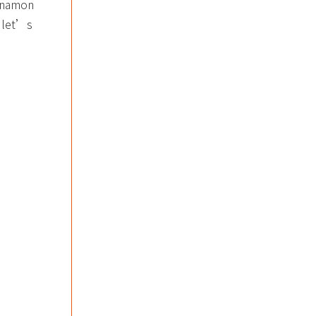
innamon
, let’s