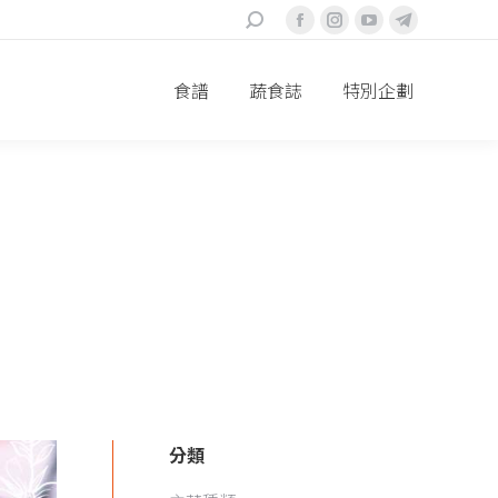
搜
Facebook
Instagram
YouTube
Telegram
索
page
page
page
page
食譜
蔬食誌
特別企劃
opens
opens
opens
opens
in
in
in
in
new
new
new
new
window
window
window
window
分類