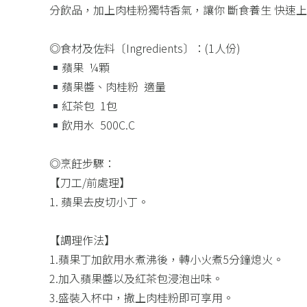
分飲品，加上肉桂粉獨特香氣，讓你 斷食養生 快速
◎食材及佐料〔Ingredients〕：(1人份)​
蘋果 ​ ¼顆​
蘋果醬、肉桂粉 ​ 適量​
紅茶包 ​ 1包​
飲用水 ​ 500C.C ​ ​
◎烹飪步驟：​
【刀工/前處理】​
1. 蘋果去皮切小丁。​
【調理作法】​
1.蘋果丁加飲用水煮沸後，轉小火煮5分鐘熄火。
2.加入蘋果醬以及紅茶包浸泡出味。
3.盛裝入杯中，撒上肉桂粉即可享用。​