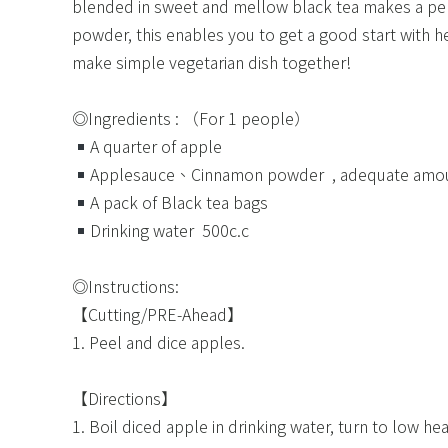
blended in sweet and mellow black tea makes a perf
powder, this enables you to get a good start with he
make simple vegetarian dish together!​
◎Ingredients : （For 1 people）​
A quarter of apple​
Applesauce、Cinnamon powder ​ , adequate amou
A pack of Black tea bags​
Drinking water ​ 500c.c ​
◎Instructions: ​
【Cutting/PRE-Ahead】​
1. Peel and dice apples.​
【Directions】​
1. Boil diced apple in drinking water, turn to low he