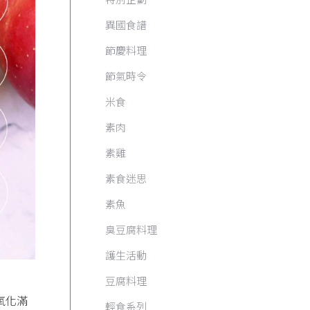
異國食譜
節慶料理
節氣時令
米食
素肉
素雞
素食迷思
素魚
臭豆腐料理
護生活動
豆腐料理
氧化滿
輕食系列