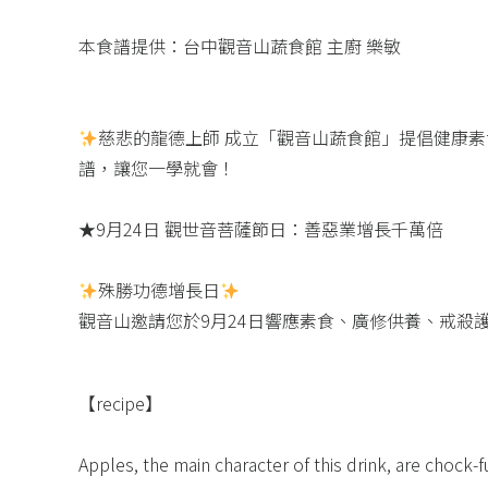
本食譜提供：台中觀音山蔬食館 主廚 樂敏​
慈悲的龍德上師 成立「觀音山蔬食館」提倡健康
譜，讓您一學就會！
★9月24日 觀世音菩薩節日：善惡業增長千萬倍​
殊勝功德增長日
觀音山邀請您於9月24日響應素食、廣修供養、戒殺
【recipe】​
Apples, the main character of this drink, are chock-