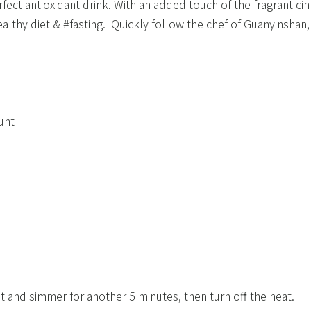
ect antioxidant drink. With an added touch of the fragrant c
althy diet & #fasting. ​ Quickly follow the chef of Guanyinshan
nt​
at and simmer for another 5 minutes, then turn off the heat.​