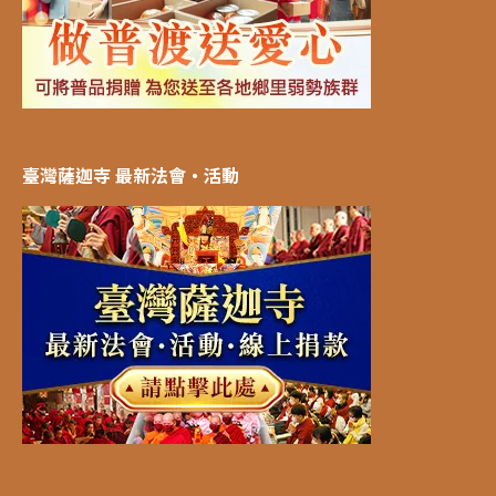
臺灣薩迦寺 最新法會‧活動