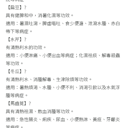
【扁豆】​?
具有健脾和中，消暑化濕等功效。​
適用：暑濕吐瀉，脾虛嘔吐、食少便溏、泄瀉水腫、赤白
帶下等病症。​
【水芹】?
有清熱利水的功效。​
適用：小便淋痛、小便出血等病症；化濕祛痰、解毒殺蟲
等功效。​
【冬瓜】​?
有清熱利水、消腫解毒、生津除煩等功效。​
適用：暑熱煩渴、水腫、小便不利、消渴引飲以及水氣浮
腫等病症。​
【馬齒莧】?
具有清熱祛濕、散血消腫等功效。​
適用：急性腸炎、痢疾、尿血、小便熱淋、黃疸、牙齦炎
等病症。​