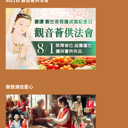
做普渡送愛心