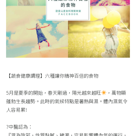
【蔬食健康調理】六種讓你精神百倍的食物
5月是夏季的開始，春天剛過，陽光越來越旺
，萬物顯
蓬勃生長趨勢。此時的氣候特點是暑熱與濕。體內濕氣令
人容易累!​
?中醫認為：​
『濕為陰邪，性質黏膩、穢濁，容易影響體內氣的運行，