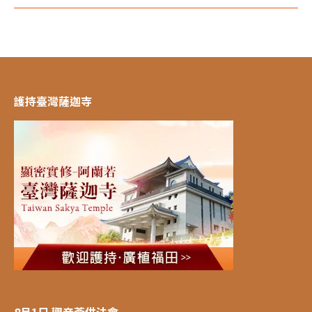
護持臺灣薩迦寺
8月1日 觀音薈供法會