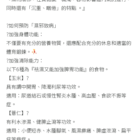
同時還有「沉重、睏倦」的特點 。』​
?如何預防「濕邪致病」
?加強身體功能：​
不僅要有充分的營養物質，還應配合充分的休息和適當的
體育鍛鍊。
?加強清除能力：​
以下6種為『祛濕又能加強脾胃功能』的食物。
【玉米】?​
具有調中開胃、降濁利尿等功效。​
適用：尿道結石或慢性腎炎水腫、高血壓、食欲不振等
症。​
【薏仁】?
有利水滲濕、健脾止瀉等功效。​
適用：小便短赤、水腫腳氣、風濕痹痛、脾虛泄瀉、扁平
疣等病症。​