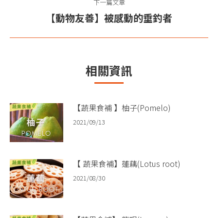
航
下一篇文章
文
【動物友善】被感動的垂釣者
下
章：
一
篇
文
相關資訊
章：
【蔬果食補 】柚子(Pomelo)​
2021/09/13
【 蔬果食補】蓮藕(Lotus root)
2021/08/30