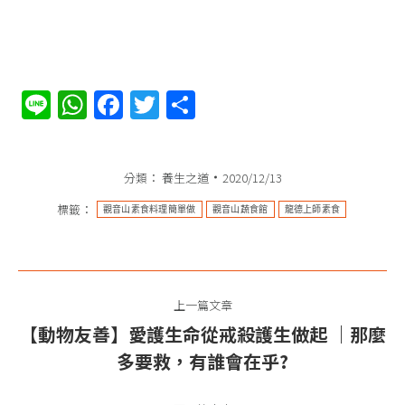
Line
WhatsApp
Facebook
Twitter
分
享
分類：
養生之道
2020/12/13
標籤：
觀音山素食料理簡單做
觀音山蔬食館
龍德上師素食
文
上一篇文章
章
【動物友善】愛護生命從戒殺護生做起 ｜那麼
上
导
多要救，有誰會在乎?
一
篇