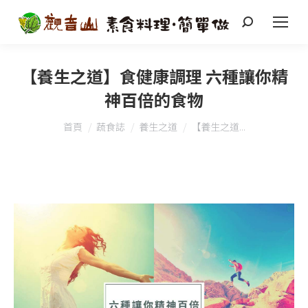
搜
索
【養生之道】食健康調理 六種讓你精
神百倍的食物
您在這裡：
首頁
蔬食誌
養生之道
【養生之道...