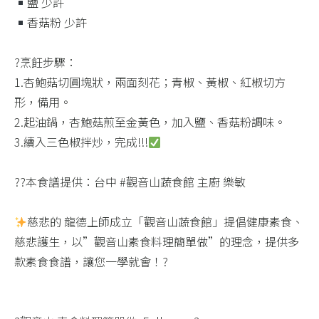
鹽 少許​
香菇粉 少許​
?烹飪步驟：​
1.杏鮑菇切圓塊狀，兩面刻花；青椒、黃椒、紅椒切方
形，備用。​
2.起油鍋，杏鮑菇煎至金黃色，加入鹽、香菇粉調味。​
3.續入三色椒拌炒，完成!!!
??本食譜提供：台中 #觀音山蔬食館 主廚 樂敏​
慈悲的 龍德上師成立「觀音山蔬食館」提倡健康素食、
慈悲護生，以”觀音山素食料理簡單做”的理念，提供多
款素食食譜，讓您一學就會！?​