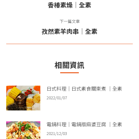
章
香椿素燥｜全素
上
导
一
篇
下一篇文章
航
文
孜然素羊肉串｜全素
下
章：
一
篇
文
相關資訊
章：
日式料理｜日式素食關東煮 ｜全素
2022/01/07
電鍋料理｜電鍋版麻婆豆腐 ｜全素
2021/12/03