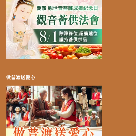
做普渡送愛心