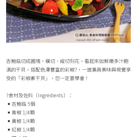
杏鮑菇切成圓塊，橫切、縱切刻花，看起來如鮮嫩多汁飽
滿的干貝，搭配色澤豐富的彩椒?，一道兼具美味與視覺享
受的「彩椒素干貝」，您一定要學會！​
?食材及佐料〔Ingredients〕：​
杏鮑菇 5個​
青椒 1/4顆​
黃椒 1/4顆​
紅椒 1/4顆​