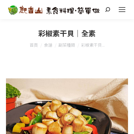
搜
索
彩椒素干貝｜全素
您在這裡：
首頁
食譜
副菜種類
彩椒素干貝...