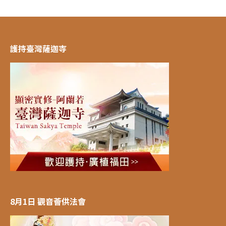
護持臺灣薩迦寺
8月1日 觀音薈供法會