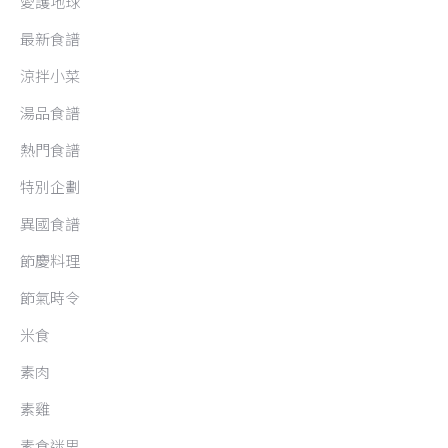
愛護地球
最新食譜
涼拌小菜
湯品食譜
熱門食譜
特別企劃
異國食譜
節慶料理
節氣時令
米食
素肉
素雞
素食迷思