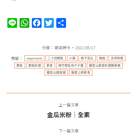
Line
WhatsApp
Facebook
Twitter
分
享
分類：
節氣時令
2021/05/17
標籤：
veganeats
二十四節氣
小滿
梅干苦瓜
梅雨
涼拌秋葵​
節氣
節氣料理
素食
綠竹筍佐烏于子醬​​
觀音山素食料理簡單做
觀音山蔬食館
龍德上師素食
文
上一篇文章
章
金瓜米粉｜全素
上
导
一
篇
下一篇文章