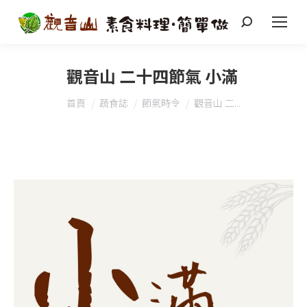
搜
索
觀音山 二十四節氣 小滿​ ​
您在這裡：
首頁
蔬食誌
節氣時令
觀音山 二...