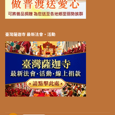
臺灣薩迦寺 最新法會‧活動