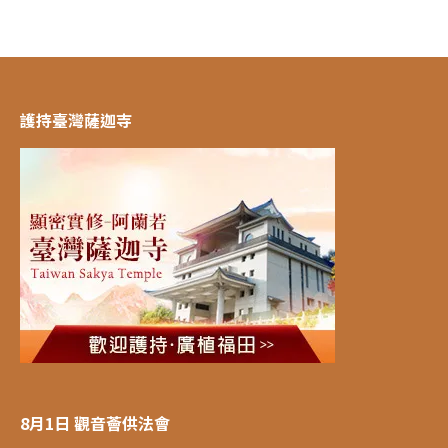
護持臺灣薩迦寺
8月1日 觀音薈供法會