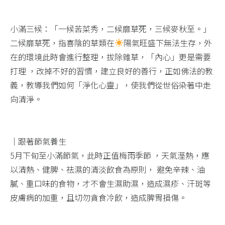
小滿三候：「一候苦菜秀，二候靡草死，三候麥秋至。」
二候靡草死，指喜陰的草類在
陽氣旺盛下無法生存，外
在的環境此時會進行整理，拔除雜草，「內心」更是需要
打理 ，改掉不好的習慣，建立良好的善行，正如佛法的教
義，教導我們如何「淨化心靈」，使我們從世俗染著中走
向清淨。​
｜跟著節氣養生​
5月下旬至小滿節氣，此時正值梅雨季節 ，天氣溼熱，應
以清熱、健脾、祛濕的清淡飲食為原則， 避免辛辣、油
膩、重口味的食物，才不會生濕助濕，造成濕疹、汗斑等
皮膚病的加重，且切勿貪食冷飲，造成脾胃損傷。​