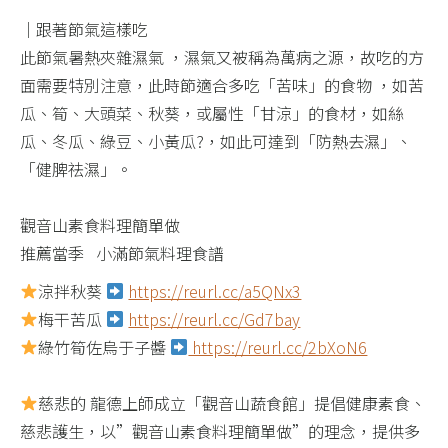
｜跟著節氣這樣吃​
此節氣暑熱夾雜濕氣 ，濕氣又被稱為萬病之源，故吃的方
面需要特別注意，此時節適合多吃「苦味」的食物 ，如苦
瓜、筍、大頭菜、秋葵，或屬性「甘涼」的食材，如絲
瓜、冬瓜、綠豆、小黃瓜?，如此可達到「防熱去濕」、
「健脾祛濕」。​
觀音山素食料理簡單做​
推薦當季 小滿節氣料理食譜 ​
涼拌秋葵
https://reurl.cc/a5QNx3​
梅干苦瓜
https://reurl.cc/Gd7bay​
綠竹筍佐烏于子醬
https://reurl.cc/2bXoN6​
慈悲的 龍德上師成立「觀音山蔬食館」提倡健康素食、
慈悲護生，以”觀音山素食料理簡單做”的理念，提供多