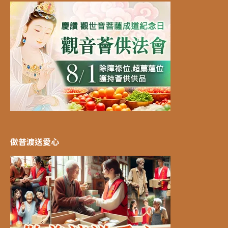
做普渡送愛心