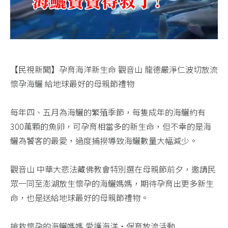
【民視新聞】孕育海洋新生命 觀音山 龍德嚴淨仁波切放流
懷孕海鱺 給地球最好的母親節禮物​
每年四、五月為海鱺的繁殖季節，每隻成年的海鱺約有
300萬顆的魚卵，可孕育相當多的新生命，但不幸的是海
鱺為饕客的最愛，過度捕撈導致海鱺數量大幅減少。​
觀音山 中華大悲法藏佛教會特別選在母親節前夕，邀請民
眾一同至澎湖放生懷孕的海鱺媽媽，期待孕育出更多新生
命，也是送給地球最好的母親節禮物。​
搶救懷孕的海鱺媽媽 愛護海洋‧保育放流活動​