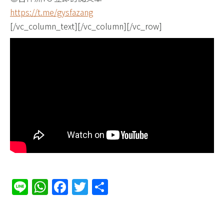
https://t.me/gysfazang​
[/vc_column_text][/vc_column][/vc_row]
Line
WhatsApp
Facebook
Twitter
分
享