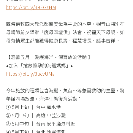
https://bit.ly/39EGzHM​
藏傳佛教四大教派都奉度母為主要的本尊，觀音山特別在
母親節前夕舉辦「度母四壇供」法會，祝福天下母親、如
母有情眾生都能獲得健康長壽、福慧增長、諸事吉祥。​
【溫馨五月─愛護海洋‧保育放流活動 】​
◕加入「搶救懷孕的海鱺媽媽」▸​
https://bit.ly/3ucvUMa​
今年施放的種類包含海鱺、魚苗…等急需救助的生靈，將
舉辦四場放流，海洋生態復育活動：​
① 5月上旬 │ 台中 麗水港​
② 5月中旬 │ 高雄 中芸沙灘​
③ 5月中旬 │ 台南 安平漁港附近​
④ 5月下旬 │ 台北 沙崙海灘​