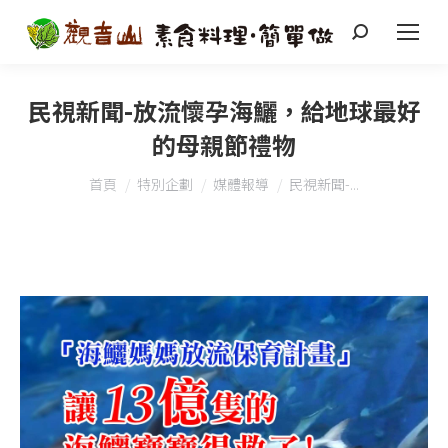
搜
索
民視新聞-放流懷孕海鱺，給地球最好
的母親節禮物
您在這裡：
首頁
特別企劃
媒體報導
民視新聞-...