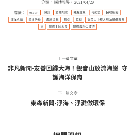
分類：
媒體報導
2021/04/29
標籤：
ocean​
保育​
愛護地球​
戒殺護生​
母親節​
民視新聞
海洋永續
海洋浩劫​
海洋資源​
環保
真相​
觀音山中華大悲法藏佛教會​
魚​
龍德上師素食
龍德嚴淨仁波切
文
上一篇文章
章
非凡新聞-友善回歸大海！觀音山放流海鱺 守
上
导
護海洋保育
一
篇
航
下一篇文章
文
東森新聞-淨海、淨灘做環保
下
章：
一
篇
文