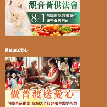
做普渡送愛心