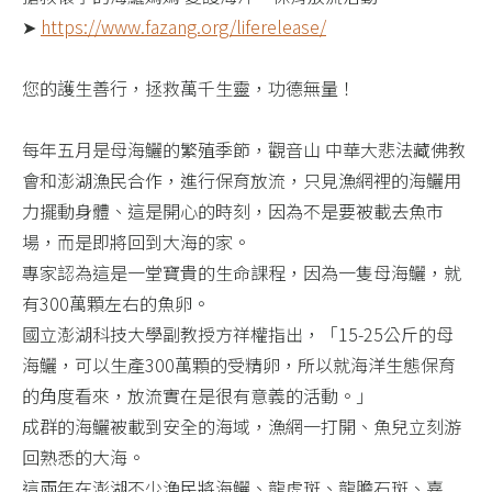
➤
https://www.fazang.org/liferelease/​
您的護生善行，拯救萬千生靈，功德無量！​
每年五月是母海鱺的繁殖季節，觀音山 中華大悲法藏佛教
會和澎湖漁民合作，進行保育放流，只見漁網裡的海鱺用
力擺動身體、這是開心的時刻，因為不是要被載去魚市
場，而是即將回到大海的家。​
專家認為這是一堂寶貴的生命課程，因為一隻母海鱺，就
有300萬顆左右的魚卵。​
國立澎湖科技大學副教授方祥權指出，「15-25公斤的母
海鱺，可以生產300萬顆的受精卵，所以就海洋生態保育
的角度看來，放流實在是很有意義的活動。」​
成群的海鱺被載到安全的海域，漁網一打開、魚兒立刻游
回熟悉的大海。​
這兩年在澎湖不少漁民將海鱺、龍虎斑、龍膽石斑、嘉