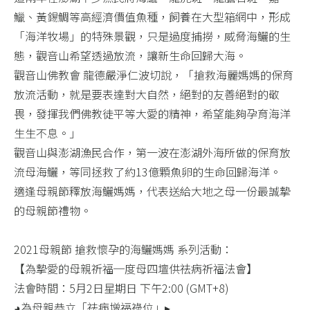
鱲、黃錫鯛等高經濟價值魚種，飼養在大型箱網中，形成
「海洋牧場」的特殊景觀，只是過度捕撈，威脅海鱺的生
態，觀音山希望透過放流，讓新生命回歸大海。​
觀音山佛教會 龍德嚴淨仁波切說，「搶救海麗媽媽的保育
放流活動，就是要表達對大自然，絕對的友善絕對的敬
畏，發揮我們佛教徒平等大愛的精神，希望能夠孕育海洋
生生不息。」​
觀音山與澎湖漁民合作，第一波在澎湖外海所做的保育放
流母海鱺，等同拯救了約13億顆魚卵的生命回歸海洋。​
適逢母親節釋放海鱺媽媽，代表送給大地之母一份最誠摯
的母親節禮物。​
2021母親節 搶救懷孕的海鱺媽媽 系列活動：​
【為摯愛的母親祈福─度母四壇供祛病祈福法會】​
法會時間：5月2日星期日 下午2:00 (GMT+8)​
◕為母親恭立「祛病增福祿位」▸​