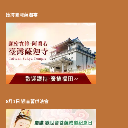
護持臺灣薩迦寺
8月1日 觀音薈供法會