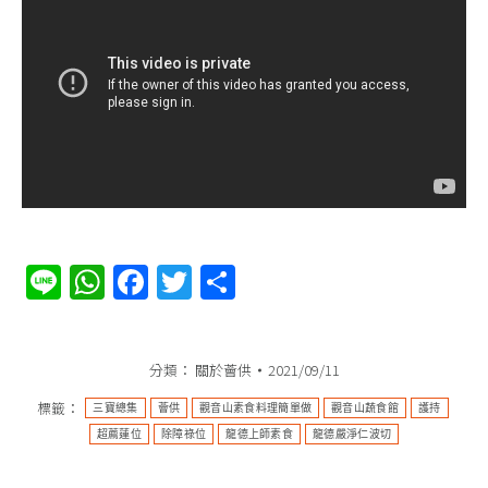
Line
WhatsApp
Facebook
Twitter
分
享
分類：
關於薈供
2021/09/11
標籤：
三寶總集
薈供
觀音山素食料理簡單做
觀音山蔬食館
護持
超薦蓮位
除障祿位
龍德上師素食
龍德嚴淨仁波切