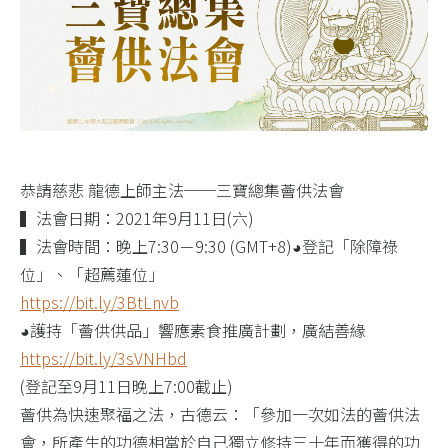
恭請慈悲 龍德上師主法──三寶總集薈供法會
▍法會日期：2021年9月11日(六)
▍法會時間：晚上7:30－9:30 (GMT+8)◕登記「除障祿
位」、「超薦蓮位」
https://bit.ly/3BtLnvb
◕護持「薈供供品」響應素食推廣計劃，廣結善緣
https://bit.ly/3sVNHbd
(登記至9月11日晚上7:00截止)
薈供為快速聚福之法，古德云：「參加一次如法的薈供法
會，所產生的功德相當於自己獨立修持三十年而獲得的功