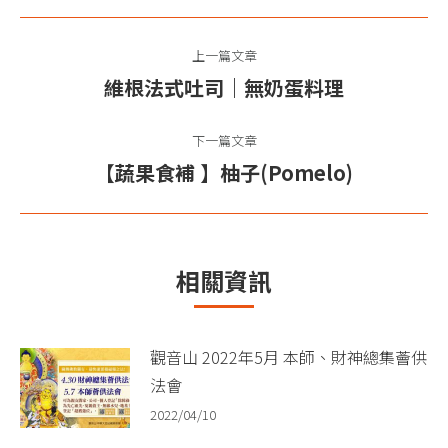
文
上一篇文章
章
維根法式吐司｜無奶蛋料理
上
导
一
篇
下一篇文章
航
文
【蔬果食補 】柚子(Pomelo)​
下
章：
一
篇
文
相關資訊
章：
觀音山 2022年5月 本師、財神總集薈供
法會
2022/04/10