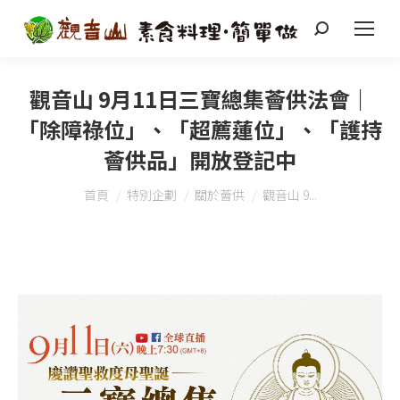
搜
索
觀音山 9月11日三寶總集薈供法會｜
「除障祿位」、「超薦蓮位」、「護持
薈供品」開放登記中
您在這裡：
首頁
特別企劃
關於薈供
觀音山 9...