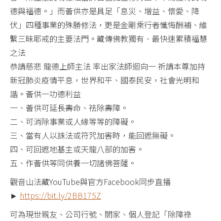
德與福德。」而薈供亦是具足「息災、增益、懷愛、降
伏」四種事業的殊勝修法，更是金剛乘行者懺悔酬補、維
繫三昧耶戒的主要法門。藏傳佛教獨有．最快速累積福慧
之法
恭請慈悲 龍德上師主法 率出家法師迴向一 祈請本尊加持
新冠肺炎疫情平息，世界和平、國泰民安，社會光明和
諧。薈供一功德利益
一、薈供可延長壽命、祛除壽障。
二、可消除事業或人緣等等的障礙。
三、當有人以誅法或符咒加害時，能回遮無礙。
四、可回遮地基主或天龍八部的加害。
五、作薈供等同供養一切諸佛菩薩。
觀音山法藏YouTube與官方Facebook同步直播
►
https://bit.ly/2BB175Z
可為現世親友、公司行號、閤家、個人登記「除障祿