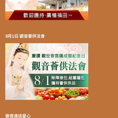
8月1日 觀音薈供法會
做普渡送愛心