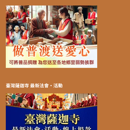
臺灣薩迦寺 最新法會‧活動