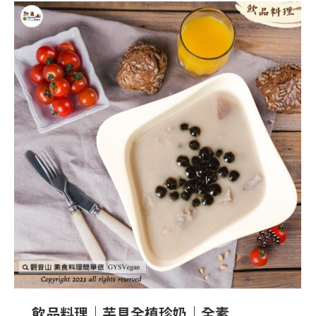
飲品料理｜芋見全植珍奶｜全素