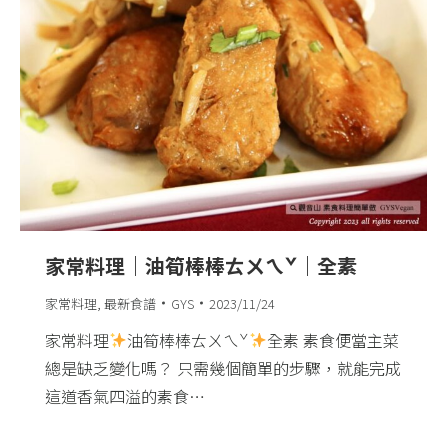
家常料理｜油筍棒棒ㄊㄨㄟˇ｜全素
家常料理
,
最新食譜
GYS
2023/11/24
家常料理
油筍棒棒ㄊㄨㄟˇ
全素 素食便當主菜
總是缺乏變化嗎？ 只需幾個簡單的步驟，就能完成
這道香氣四溢的素食…