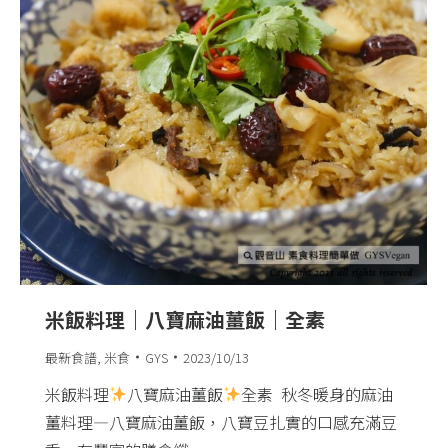
米飯料理｜八寶麻油薑飯｜全素
最新食譜
,
米食
GYS
2023/10/13
米飯料理
八寶麻油薑飯
全素 ​ 秋冬暖身的麻油
薑料理—八寶麻油薑飯，八寶豆扎實的口感充滿豆