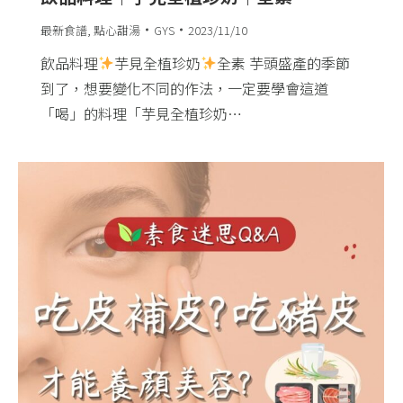
最新食譜
,
點心甜湯
GYS
2023/11/10
飲品料理
芋見全植珍奶
全素 芋頭盛產的季節
到了，想要變化不同的作法，一定要學會這道
「喝」的料理「芋見全植珍奶…