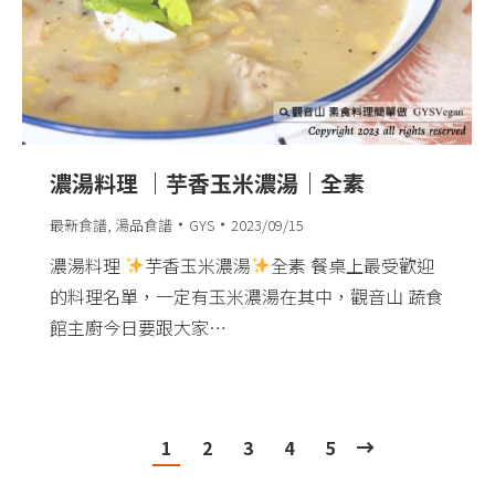
濃湯料理 ｜芋香玉米濃湯｜全素
最新食譜
,
湯品食譜
GYS
2023/09/15
濃湯料理
芋香玉米濃湯
全素 餐桌上最受歡迎
的料理名單，一定有玉米濃湯在其中，觀音山 蔬食
館主廚今日要跟大家…
1
2
3
4
5