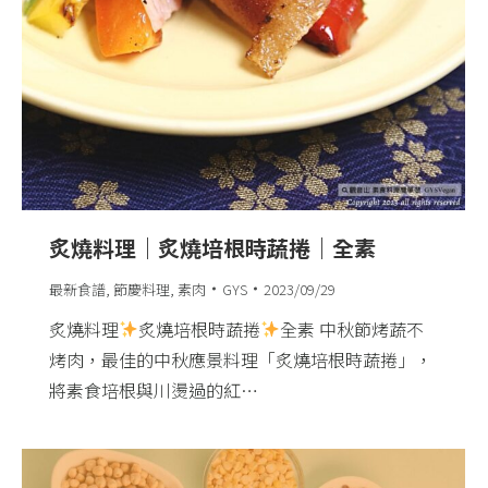
炙燒料理｜炙燒培根時蔬捲｜全素
最新食譜
,
節慶料理
,
素肉
GYS
2023/09/29
炙燒料理
炙燒培根時蔬捲
全素 中秋節烤蔬不
烤肉，最佳的中秋應景料理「炙燒培根時蔬捲」，
將素食培根與川燙過的紅…