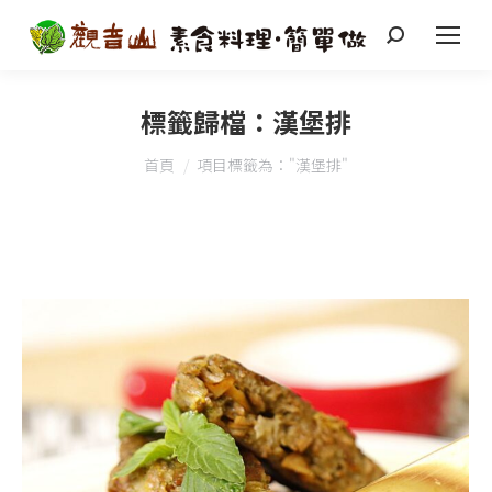
搜
索
標籤歸檔：
漢堡排
您在這裡：
首頁
項目標籤為："漢堡排"