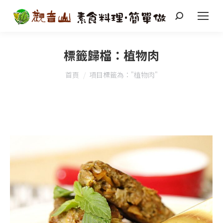
搜
索
標籤歸檔：
植物肉
您在這裡：
首頁
項目標籤為："植物肉"