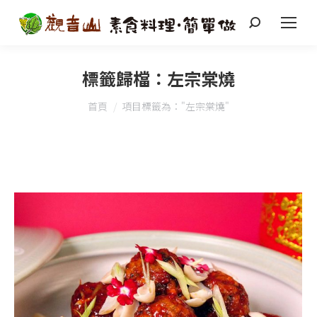
搜
索
標籤歸檔：
左宗棠燒
您在這裡：
首頁
項目標籤為："左宗棠燒"