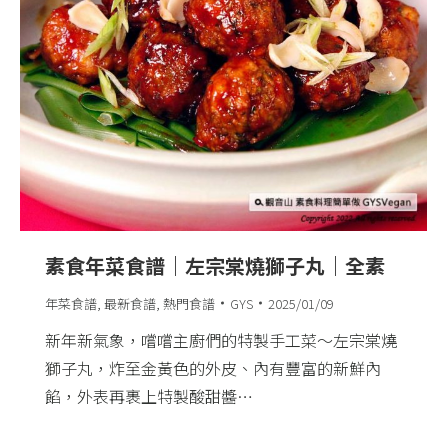
素食年菜食譜｜左宗棠燒獅子丸｜全素
年菜食譜
,
最新食譜
,
熱門食譜
GYS
2025/01/09
新年新氣象，嚐嚐主廚們的特製手工菜～左宗棠燒
獅子丸，炸至金黃色的外皮、內有豐富的新鮮內
餡，外表再裹上特製酸甜醬…