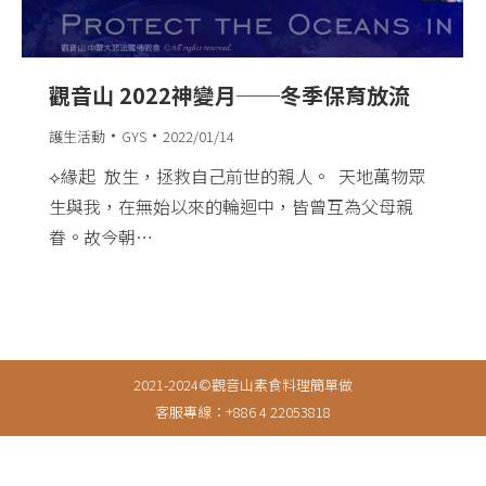
觀音山 2022神變月──冬季保育放流
護生活動
GYS
2022/01/14
⟡緣起​ ​ 放生，拯救自己前世的親人。​ ​ 天地萬物眾
生與我，在無始以來的輪迴中，皆曾互為父母親
眷。故今朝…
2021-2024©觀音山素食料理簡單做
客服專線：+886 4 22053818