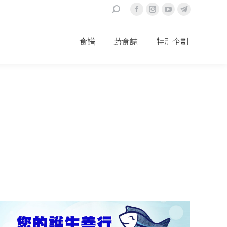
搜
Facebook
Instagram
YouTube
Telegram
索
page
page
page
page
食譜
蔬食誌
特別企劃
opens
opens
opens
opens
in
in
in
in
new
new
new
new
window
window
window
window