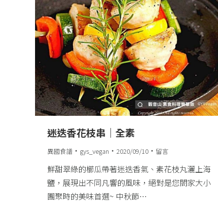
迷迭香花枝串｜全素
異國食譜
gys_vegan
2020/09/10
留言
鮮甜翠綠的櫛瓜帶著迷迭香氣、素花枝丸灑上海
鹽，展現出不同凡響的風味，絕對是您閤家大小
團聚時的美味首選~ 中秋節…