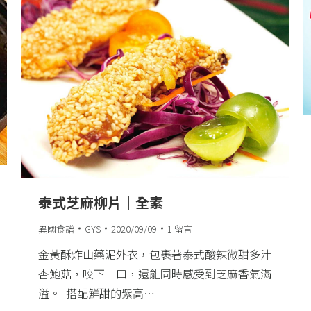
泰式芝麻柳片｜全素
異國食譜
GYS
2020/09/09
1 留言
金黃酥炸山藥泥外衣，包裹著泰式酸辣微甜多汁
杏鮑菇，咬下一口，還能同時感受到芝麻香氣滿
溢。​ ​ 搭配鮮甜的紫高…