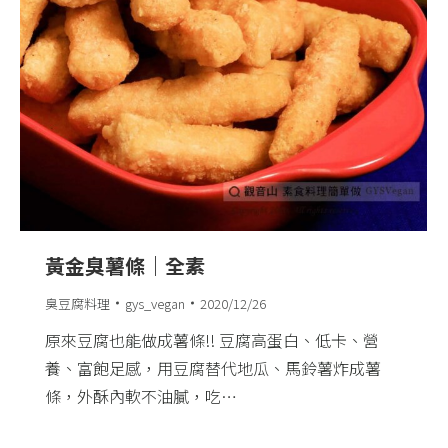
黃金臭薯條｜全素
臭豆腐料理
gys_vegan
2020/12/26
原來豆腐也能做成薯條!! 豆腐高蛋白、低卡、營
養、富飽足感，用豆腐替代地瓜、馬鈴薯炸成薯
條，外酥內軟不油膩，吃…