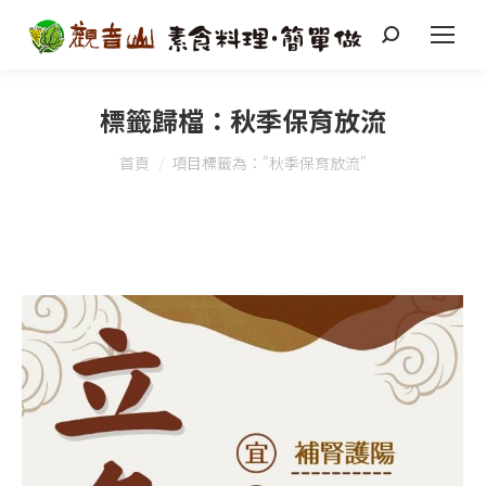
搜
索
標籤歸檔：
秋季保育放流
您在這裡：
首頁
項目標籤為："秋季保育放流"