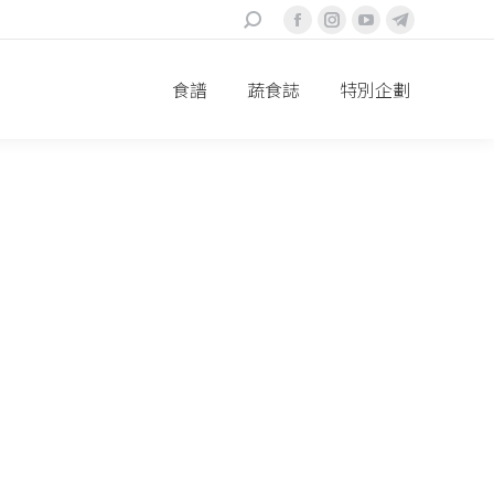
搜
Facebook
Instagram
YouTube
Telegram
索
page
page
page
page
食譜
蔬食誌
特別企劃
opens
opens
opens
opens
in
in
in
in
new
new
new
new
window
window
window
window