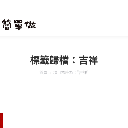
標籤歸檔：
吉祥
您在這裡：
首頁
項目標籤為："吉祥"